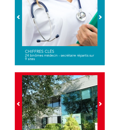
CHIFFRES CLÉS
24 binômes médecin - secrétaire répartis sur
9 sites