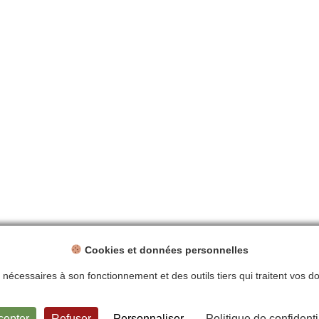
Cookies et données personnelles
ts nécessaires à son fonctionnement et des outils tiers qui traitent vos 
ntions légales
Politique de confidentialité
Plan du site
Contact
cepter
Refuser
Personnaliser
Politique de confidenti