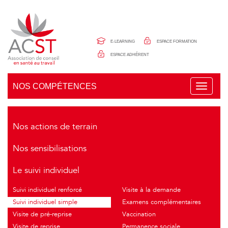
Panneau de gestion des cookies
E-LEARNING
ESPACE FORMATION
ESPACE ADHÉRENT
NOS COMPÉTENCES
T
o
g
g
l
Nos actions de terrain
e
n
Nos sensibilisations
a
v
i
Le suivi individuel
g
a
Suivi individuel renforcé
Visite à la demande
t
i
Suivi individuel simple
Examens complémentaires
o
Visite de pré-reprise
Vaccination
n
Visite de reprise
Permanence sociale