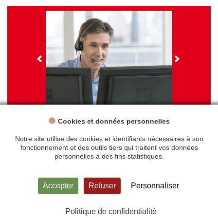
NOS FORMATIONS
Cookies et données personnelles
NOS FORMATIONS
Connaître et prévenir les risques liés à la
Travail sur écran - santé et ergonomie
manutention
Notre site utilise des cookies et identifiants nécessaires à son
fonctionnement et des outils tiers qui traitent vos données
personnelles à des fins statistiques.
Accueil
Mentions légales
Accepter
Refuser
Personnaliser
Politique de confidentialité
Plan du site
Contact
Politique de confidentialité