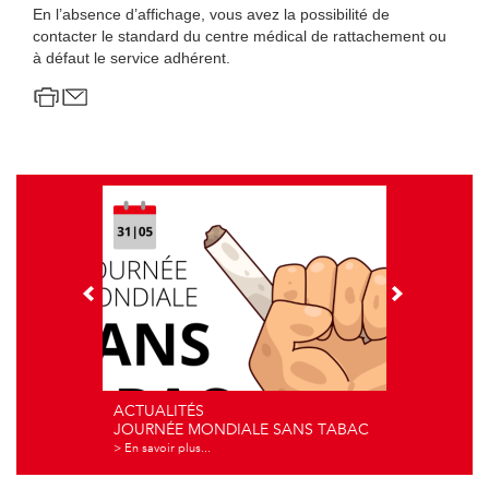
En l’absence d’affichage, vous avez la possibilité de
contacter le standard du centre médical de rattachement ou
à défaut le service adhérent.
ACTUALITÉS
ACTUALITÉS
JOURNÉE MONDIALE SANS TABAC
FORTES CHALEURS
> En savoir plus...
> En savoir plus...