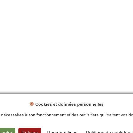
Cookies et données personnelles
ts nécessaires à son fonctionnement et des outils tiers qui traitent vos 
ntions légales
Politique de confidentialité
Plan du site
Contact
cepter
Refuser
Personnaliser
Politique de confidenti