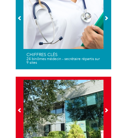
CHIFFRES CLÉS
24 binômes médecin - secrétaire répartis sur
9 sites