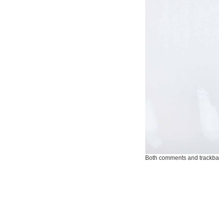
Both comments and trackbac