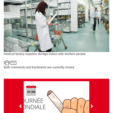
i
o
n
medical factory supplies storage indoor with workers people
Both comments and trackbacks are currently closed.