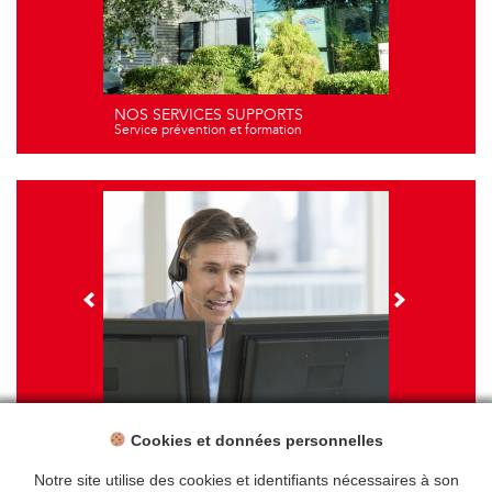
NOS SERVICES SUPPORTS
Service prévention et formation
Cookies et données personnelles
NOS FORMATIONS
Travail sur écran - santé et ergonomie
Notre site utilise des cookies et identifiants nécessaires à son