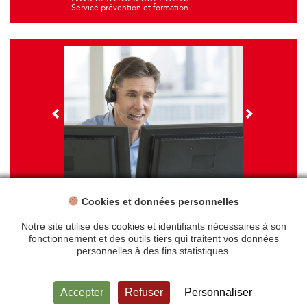
Service prévention et formation
Cookies et données personnelles
NOS FORMATIONS
Travail sur écran - santé et ergonomie
Notre site utilise des cookies et identifiants nécessaires à son
fonctionnement et des outils tiers qui traitent vos données
personnelles à des fins statistiques.
Accueil
Mentions légales
Accepter
Refuser
Personnaliser