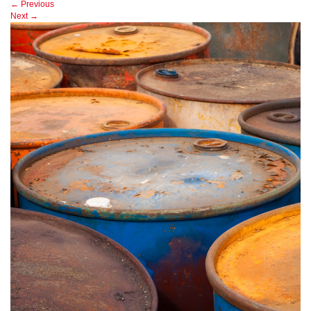
←
Previous
Next
→