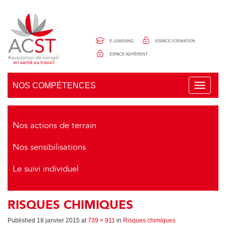
Panneau de gestion des cookies
E-LEARNING
ESPACE FORMATION
ESPACE ADHÉRENT
NOS COMPÉTENCES
T
o
g
g
l
Nos actions de terrain
e
n
Nos sensibilisations
a
v
i
Le suivi individuel
g
a
t
i
RISQUES CHIMIQUES
o
n
Published
18 janvier 2015
at
739 × 911
in
Risques chimiques