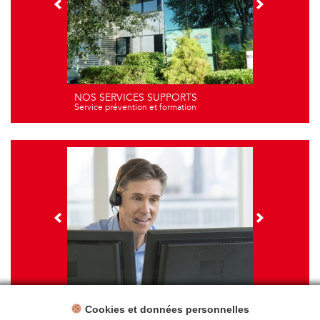
NOS SERVICES SUPPORTS
Service prévention et formation
Cookies et données personnelles
NOS FORMATIONS