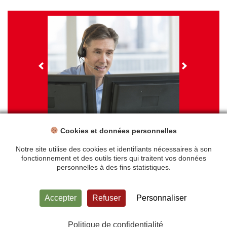
Cookies et données personnelles
NOS FORMATIONS
Travail sur écran - santé et ergonomie
Notre site utilise des cookies et identifiants nécessaires à son
fonctionnement et des outils tiers qui traitent vos données
personnelles à des fins statistiques.
Accueil
Mentions légales
Accepter
Refuser
Personnaliser
Politique de confidentialité
Plan du site
Contact
Politique de confidentialité