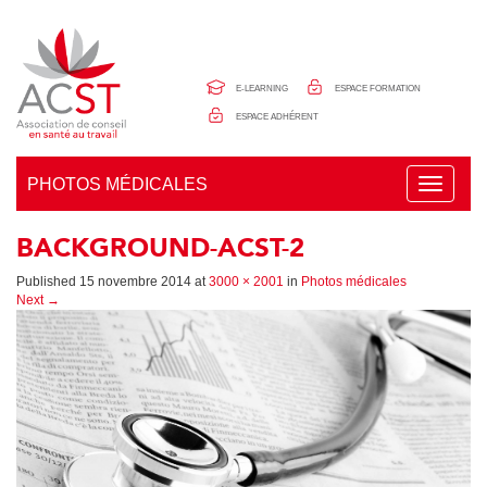
Panneau de gestion des cookies
E-LEARNING
ESPACE FORMATION
ESPACE ADHÉRENT
PHOTOS MÉDICALES
T
o
g
BACKGROUND-ACST-2
g
l
e
Published
15 novembre 2014
at
3000 × 2001
in
Photos médicales
n
Next
→
a
v
i
g
a
t
i
o
n