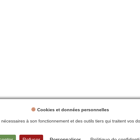
Cookies et données personnelles
ts nécessaires à son fonctionnement et des outils tiers qui traitent vos 
ntions légales
Politique de confidentialité
Plan du site
Contact
cepter
Refuser
Personnaliser
Politique de confidenti