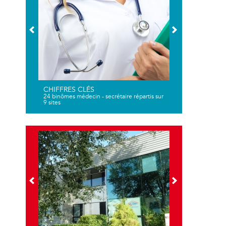
CHIFFRES CLÉS
24 binômes médecin - secrétaire répartis sur
9 sites