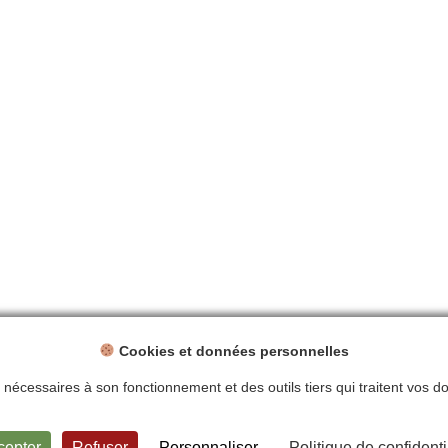
Cookies et données personnelles
ts nécessaires à son fonctionnement et des outils tiers qui traitent vos 
ntions légales
Politique de confidentialité
Plan du site
Contact
cepter
Refuser
Personnaliser
Politique de confidenti