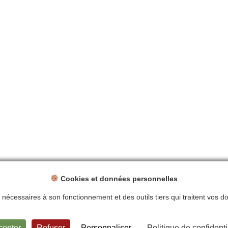
Cookies et données personnelles
ts nécessaires à son fonctionnement et des outils tiers qui traitent vos 
ntions légales
Politique de confidentialité
Plan du site
Contact
cepter
Refuser
Personnaliser
Politique de confidenti