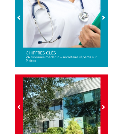
CHIFFRES CLÉS
24 binômes médecin - secrétaire répartis sur
9 sites