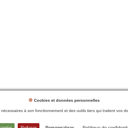
Cookies et données personnelles
ts nécessaires à son fonctionnement et des outils tiers qui traitent vos 
ntions légales
Politique de confidentialité
Plan du site
Contact
cepter
Refuser
Personnaliser
Politique de confidenti