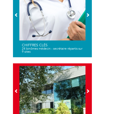
CHIFFRES CLÉS
24 binômes médecin - secrétaire répartis sur
9 sites