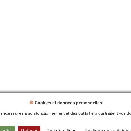
Cookies et données personnelles
ts nécessaires à son fonctionnement et des outils tiers qui traitent vos 
ntions légales
Politique de confidentialité
Plan du site
Contact
cepter
Refuser
Personnaliser
Politique de confidenti