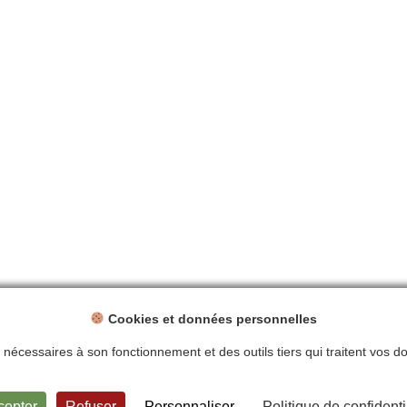
Cookies et données personnelles
ts nécessaires à son fonctionnement et des outils tiers qui traitent vos 
ntions légales
Politique de confidentialité
Plan du site
Contact
cepter
Refuser
Personnaliser
Politique de confidenti