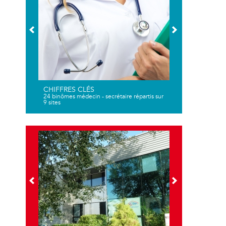
CHIFFRES CLÉS
24 binômes médecin - secrétaire répartis sur
9 sites