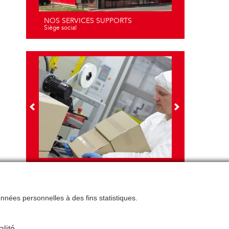
NOS SERVICES SUPPORTS
Siège social
NOS FORMATIONS
Connaître et prévenir les risques liés à la
manutention
données personnelles à des fins statistiques.
alité