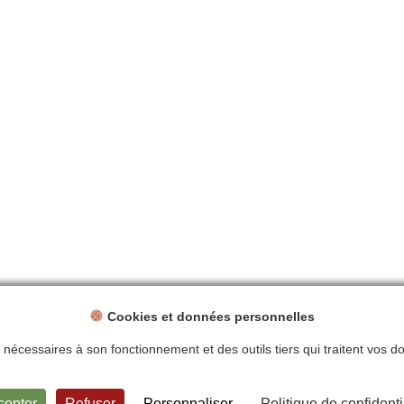
Cookies et données personnelles
ts nécessaires à son fonctionnement et des outils tiers qui traitent vos 
ntions légales
Politique de confidentialité
Plan du site
Contact
cepter
Refuser
Personnaliser
Politique de confidenti