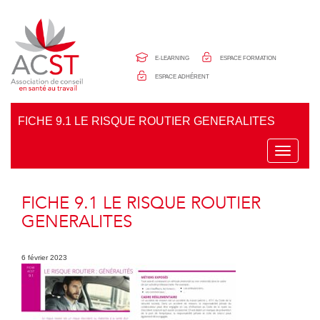
Panneau de gestion des cookies
E-LEARNING
ESPACE FORMATION
ESPACE ADHÉRENT
FICHE 9.1 LE RISQUE ROUTIER GENERALITES
T
o
g
g
FICHE 9.1 LE RISQUE ROUTIER
l
e
GENERALITES
n
a
v
6 février 2023
i
g
a
t
i