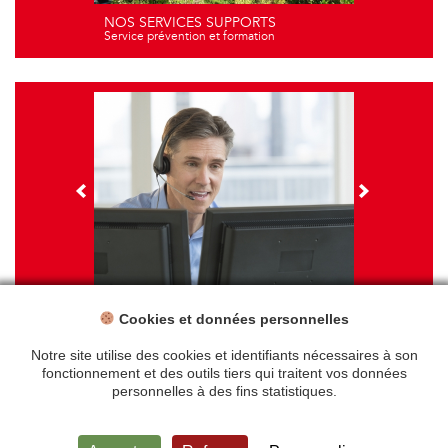
NOS SERVICES SUPPORTS
Service prévention et formation
Cookies et données personnelles
NOS FORMATIONS
Travail sur écran - santé et ergonomie
Notre site utilise des cookies et identifiants nécessaires à son
fonctionnement et des outils tiers qui traitent vos données
personnelles à des fins statistiques.
Accueil
Mentions légales