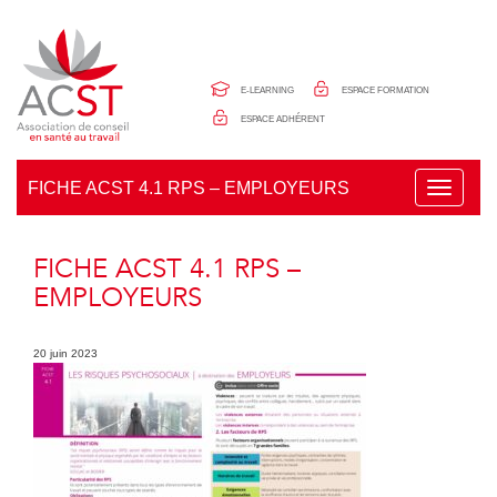
Panneau de gestion des cookies
E-LEARNING
ESPACE FORMATION
ESPACE ADHÉRENT
FICHE ACST 4.1 RPS – EMPLOYEURS
T
o
g
g
FICHE ACST 4.1 RPS –
l
e
EMPLOYEURS
n
a
v
20 juin 2023
i
g
a
t
i
o
n