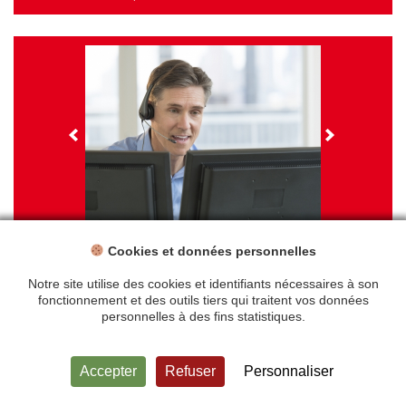
Cookies et données personnelles
NOS FORMATIONS
Travail sur écran - santé et ergonomie
Notre site utilise des cookies et identifiants nécessaires à son
fonctionnement et des outils tiers qui traitent vos données
personnelles à des fins statistiques.
Accueil
Mentions légales
Accepter
Refuser
Personnaliser
Politique de confidentialité
Plan du site
Contact