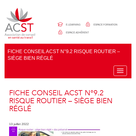
Panneau de gestion des cookies
E-LEARNING
ESPACE FORMATION
ESPACE ADHÉRENT
FICHE CONSEIL ACST N°9.2 RISQUE ROUTIER –
SIÈGE BIEN RÉGLÉ
T
o
g
g
FICHE CONSEIL ACST N°9.2
l
e
RISQUE ROUTIER – SIÈGE BIEN
n
RÉGLÉ
a
v
i
g
13 juillet 2022
a
t