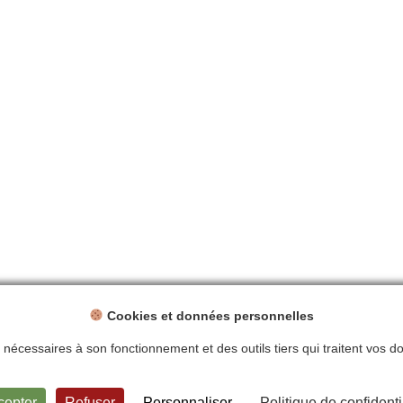
Cookies et données personnelles
ts nécessaires à son fonctionnement et des outils tiers qui traitent vos 
ntions légales
Politique de confidentialité
Plan du site
Contact
cepter
Refuser
Personnaliser
Politique de confidenti