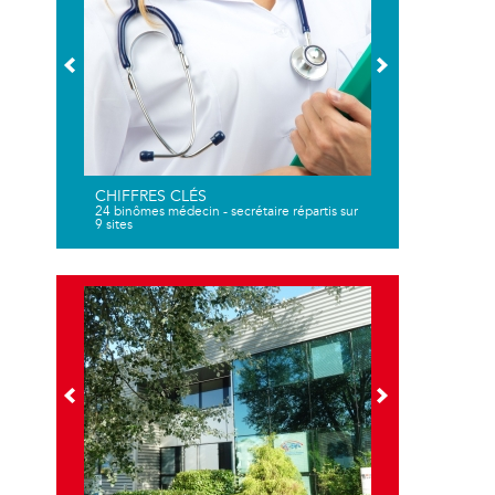
CHIFFRES CLÉS
24 binômes médecin - secrétaire répartis sur
9 sites