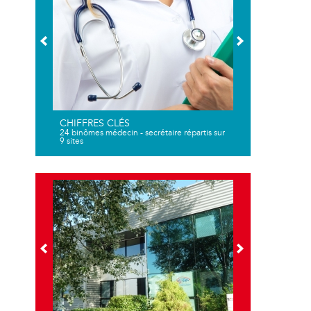
CHIFFRES CLÉS
24 binômes médecin - secrétaire répartis sur
9 sites