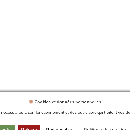
Cookies et données personnelles
ts nécessaires à son fonctionnement et des outils tiers qui traitent vos 
ntions légales
Politique de confidentialité
Plan du site
Contact
cepter
Refuser
Personnaliser
Politique de confidenti