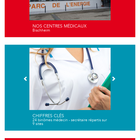
NOS CENTRES MÉDICAUX
Bischheim
CHIFFRES CLÉS
24 binômes médecin - secrétaire répartis sur
9 sites