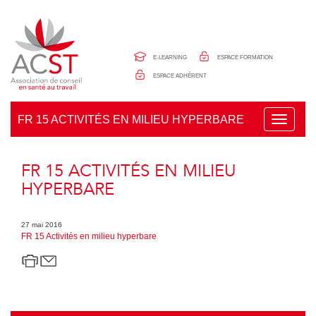
Panneau de gestion des cookies
E-LEARNING
ESPACE FORMATION
ESPACE ADHÉRENT
FR 15 ACTIVITÉS EN MILIEU HYPERBARE
T
o
g
g
FR 15 ACTIVITÉS EN MILIEU
l
e
HYPERBARE
n
a
v
27 mai 2016
i
FR 15 Activités en milieu hyperbare
g
a
t
i
o
n