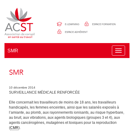
Panneau de gestion des cookies
E-LEARNING
ESPACE FORMATION
ESPACE ADHÉRENT
SMR
T
o
g
g
SMR
l
e
n
a
10 décembre 2014
v
SURVEILLANCE MÉDICALE RENFORCÉE
i
g
Elle concernait les travailleurs de moins de 18 ans, les travailleurs
a
handicapés, les femmes enceintes, ainsi que les salariés exposés à
t
l’amiante, au plomb, aux rayonnements ionisants, au risque hyperbare,
i
au bruit, aux vibrations, aux agents biologiques (groupes 3 et 4), aux
o
agents cancérogènes, mutagènes et toxiques pour la reproduction
n
(
CMR
).