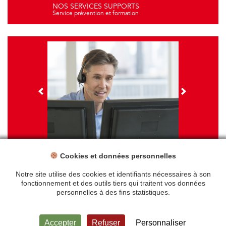
NOS SERVICES SUPPORTS
Service prévention et formation
Cookies et données personnelles
NOS FORMATIONS
Travail sur écran - santé et ergonomie
Notre site utilise des cookies et identifiants nécessaires à son
fonctionnement et des outils tiers qui traitent vos données
personnelles à des fins statistiques.
Accueil
Mentions légales
Accepter
Refuser
Personnaliser