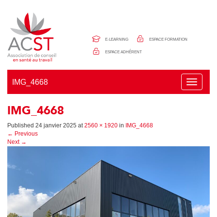
Panneau de gestion des cookies
E-LEARNING
ESPACE FORMATION
ESPACE ADHÉRENT
IMG_4668
T
o
g
IMG_4668
g
l
e
Published
24 janvier 2025
at
2560 × 1920
in
IMG_4668
n
←
Previous
a
Next
→
v
i
g
a
t
i
o
n