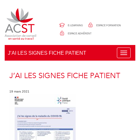
Panneau de gestion des cookies
E-LEARNING
ESPACE FORMATION
ESPACE ADHÉRENT
J’AI LES SIGNES FICHE PATIENT
T
o
g
g
J’AI LES SIGNES FICHE PATIENT
l
e
n
a
19 mars 2021
v
i
g
a
t
i
o
n