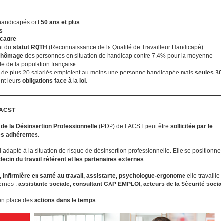
 handicapés ont
50 ans et plus
s
 cadre
nt du
statut RQTH
(Reconnaissance de la Qualité de Travailleur Handicapé)
chômage
des personnes en situation de handicap contre 7.4% pour la moyenne
e de la population française
de plus 20 salariés emploient au moins une personne handicapée mais
seules 3
ent leurs
obligations face à la loi
.
’ACST
 de la Désinsertion Professionnelle
(PDP) de l’ACST peut être
sollicitée par le
ses adhérentes
.
i adapté à la situation de risque de désinsertion professionnelle. Elle se positionn
decin du travail référent et les partenaires externes
.
 infirmière en santé au travail, assistante, psychologue-ergonome
elle travaille
ernes :
assistante sociale, consultant CAP EMPLOI, acteurs de la Sécurité socia
 en place des
actions dans le temps
.