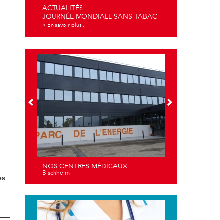
ACTUALITÉS
JOURNÉE MONDIALE SANS TABAC
> En savoir plus...
NOS CENTRES MÉDICAUX
Bischheim
es