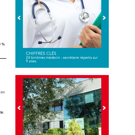
0 %
CHIFFRES CLÉS
24 binômes médecin - secrétaire répartis sur
9 sites
e en
le
.