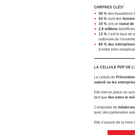
2
CHIFFRES CLÉS
50 %
des travailleurs
54 %
sont des
femme
10 %
ont un
statut de
2.9 millions
bénéficie
13 %
c’est le taux de
nationale de l’ensembl
80 % des entreprises
d’entre elles rempliss
LA CELLULE PDP DE L
La cellule de
Prévention
salarié ou les entrepri
Elle met en place un suiv
tant que
lien entre le mé
Composée de
médecins,
avec des partenaires ext
Elle s’assure de la mise