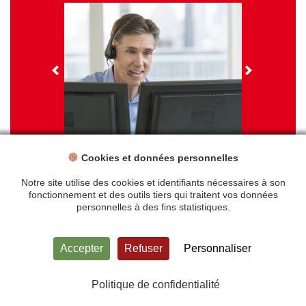
Cookies et données personnelles
NOS FORMATIONS
Travail sur écran - santé et ergonomie
Notre site utilise des cookies et identifiants nécessaires à son
fonctionnement et des outils tiers qui traitent vos données
personnelles à des fins statistiques.
Accueil
Mentions légales
Accepter
Refuser
Personnaliser
Politique de confidentialité
Plan du site
Contact
Politique de confidentialité