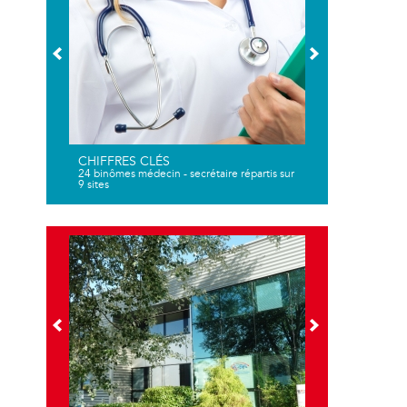
CHIFFRES CLÉS
24 binômes médecin - secrétaire répartis sur
9 sites