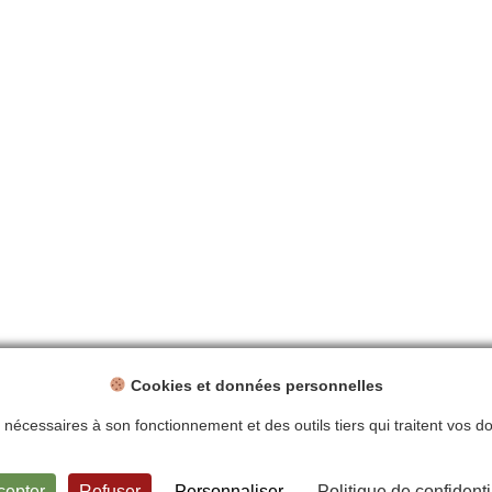
Cookies et données personnelles
ts nécessaires à son fonctionnement et des outils tiers qui traitent vos 
ntions légales
Politique de confidentialité
Plan du site
Contact
cepter
Refuser
Personnaliser
Politique de confidenti