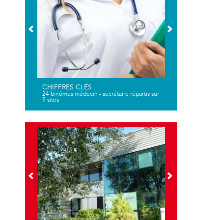
CHIFFRES CLÉS
24 binômes médecin - secrétaire répartis sur
9 sites