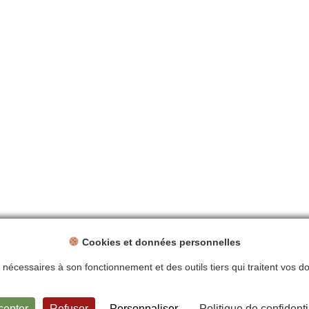
Cookies et données personnelles
ts nécessaires à son fonctionnement et des outils tiers qui traitent vos 
ntions légales
Politique de confidentialité
Plan du site
Contact
cepter
Refuser
Personnaliser
Politique de confidenti