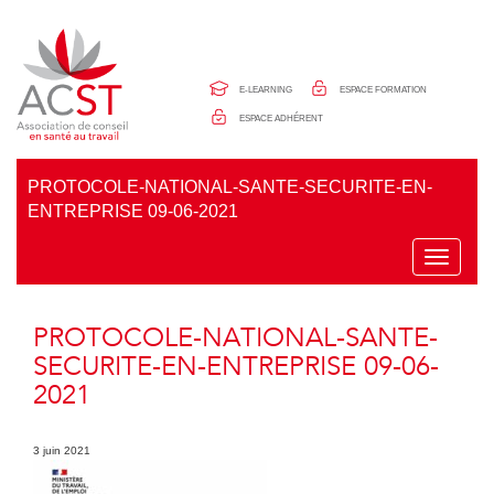
Panneau de gestion des cookies
E-LEARNING
ESPACE FORMATION
ESPACE ADHÉRENT
PROTOCOLE-NATIONAL-SANTE-SECURITE-EN-
ENTREPRISE 09-06-2021
T
o
g
g
PROTOCOLE-NATIONAL-SANTE-
l
e
SECURITE-EN-ENTREPRISE 09-06-
n
2021
a
v
i
g
3 juin 2021
a
t