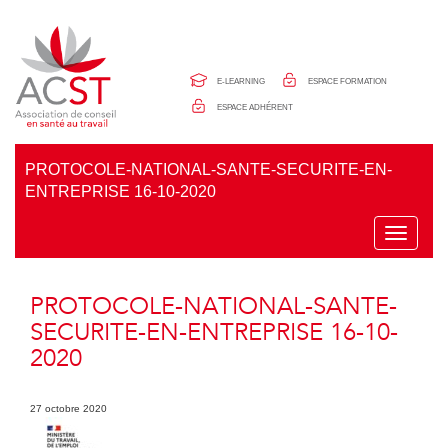
Panneau de gestion des cookies
E-LEARNING
ESPACE FORMATION
ESPACE ADHÉRENT
PROTOCOLE-NATIONAL-SANTE-SECURITE-EN-
ENTREPRISE 16-10-2020
T
o
g
g
PROTOCOLE-NATIONAL-SANTE-
l
e
SECURITE-EN-ENTREPRISE 16-10-
n
2020
a
v
i
g
27 octobre 2020
a
t