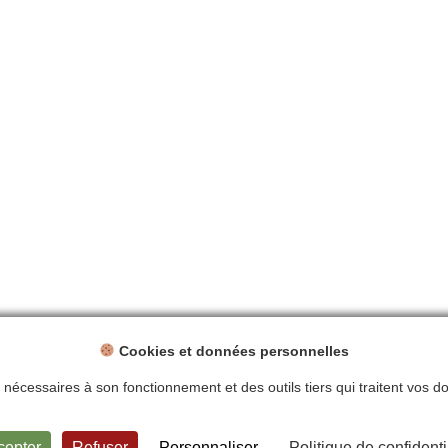
Cookies et données personnelles
ts nécessaires à son fonctionnement et des outils tiers qui traitent vos 
ntions légales
Politique de confidentialité
Plan du site
Contact
cepter
Refuser
Personnaliser
Politique de confidenti