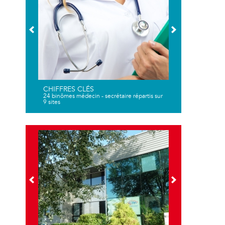
CHIFFRES CLÉS
24 binômes médecin - secrétaire répartis sur
9 sites