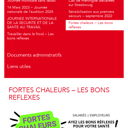
Journée mondiale sans tabac
Cas de méningite déclarées
sur Strasbourg
14 Mars 2023 – Journée
nationale de l’audition 2024
Sensibilisation aux premiers
secours – septembre 2022
JOURNEE INTERNATIONALE
DE LA SECURITE ET DE LA
Fortes chaleurs – Les bons
SANTE AU TRAVAIL
reflexes
Travailler dans le froid – Les
bons reflexes
Documents administratifs
Liens utiles
FORTES CHALEURS – LES BONS
REFLEXES