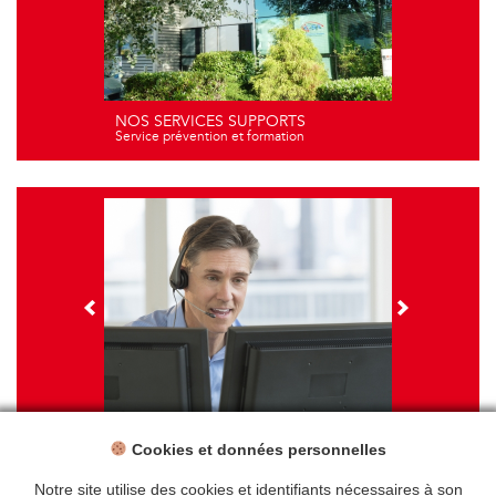
NOS SERVICES SUPPORTS
Service prévention et formation
Cookies et données personnelles
NOS FORMATIONS
Travail sur écran - santé et ergonomie
Notre site utilise des cookies et identifiants nécessaires à son