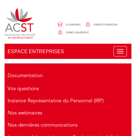
Panneau de gestion des cookies
E-LEARNING
ESPACE FORMATION
ESPACE ADHÉRENT
ESPACE ENTREPRISES
T
o
g
g
l
Documentation
e
n
Vos questions
a
v
i
Instance Représentative du Personnel (IRP)
g
a
Nos webinaires
t
i
o
Nos dernières communications
n