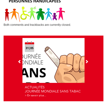
i
o
n
Both comments and trackbacks are currently closed.
ACTUALITÉS
JOURNÉE MONDIALE SANS TABAC
> En savoir plus...