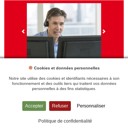
Cookies et données personnelles
NOS FORMATIONS
Travail sur écran - santé et ergonomie
Notre site utilise des cookies et identifiants nécessaires à son
fonctionnement et des outils tiers qui traitent vos données
personnelles à des fins statistiques.
Accueil
Mentions légales
Accepter
Refuser
Personnaliser
Politique de confidentialité
Plan du site
Contact
Politique de confidentialité